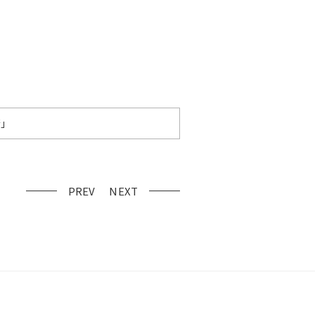
術」
PREV
NEXT