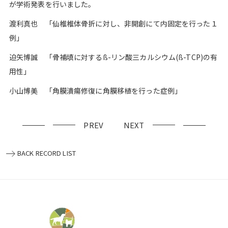
が学術発表を行いました。
渡利真也 「仙椎椎体骨折に対し、非開創にて内固定を行った１
例」
迫矢博誠 「骨補填に対するß-リン酸三カルシウム(ß-TCP)の有
用性」
小山博美 「角膜潰瘍修復に角膜移植を行った症例」
PREV
NEXT
BACK RECORD LIST