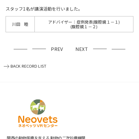
スタッフ1名が講演活動を行いました。
アドバイザー：症例発表(腹腔鏡１－１)
川田 睦
(腹腔鏡１－２)
PREV
NEXT
BACK RECORD LIST
関⻄の動物医療を⽀える 動物の⼆次診療機関