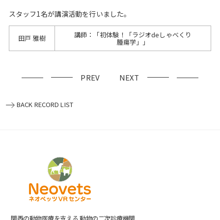
スタッフ1名が講演活動を行いました。
講師：「初体験！「ラジオdeしゃべくり
田戸 雅樹
腫瘍学」」
PREV
NEXT
BACK RECORD LIST
関⻄の動物医療を⽀える 動物の⼆次診療機関