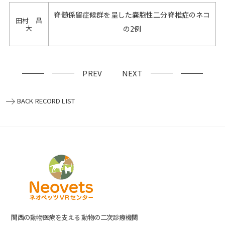
脊髄係留症候群を呈した嚢胞性二分脊椎症のネコ
田村 昌
大
の2例
PREV
NEXT
BACK RECORD LIST
関⻄の動物医療を⽀える 動物の⼆次診療機関