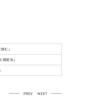
に挑む」
と固定法」
」
PREV
NEXT