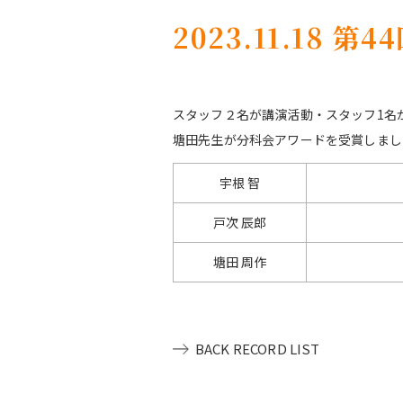
2023.11.18
スタッフ２名が講演活動・スタッフ1名
塘田先生が分科会アワードを受賞しまし
宇根 智
戸次 辰郎
塘田 周作
BACK RECORD LIST