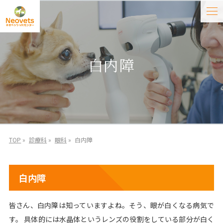
白内障
TOP
»
診療科
»
眼科
»
白内障
白内障
皆さん、白内障は知っていますよね。そう、眼が白くなる病気で
す。 具体的には水晶体というレンズの役割をしている部分が白く